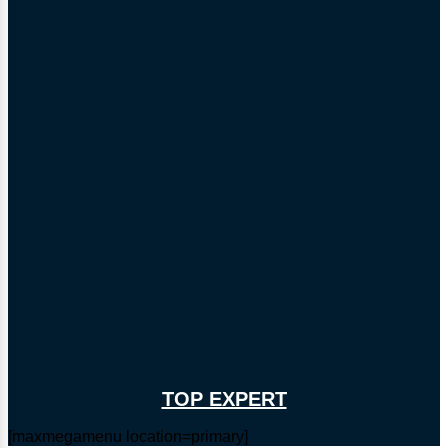
TOP EXPERT
[maxmegamenu location=primary]