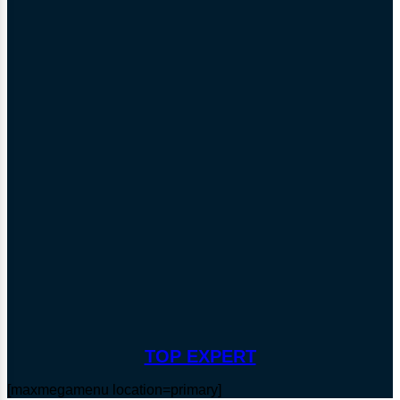
TOP EXPERT
[maxmegamenu location=primary]