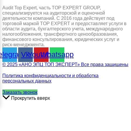
Audit Top Expert, часть TOP EXPERT GROUP,
специализируется на аудиторской и оценочной
деятельности компаний. С 2016 года действует под
торговой маркой TOP EXPERT и предоставляет услуги в
области аудита, бухгалтерского учета, международного
налогообложения, трансфертного ценообразования,
финансового консультирования, юридических услуг и
риск-менеджмента.
elegram
Vk
Youtube
Whatsapp
© 2025 «АНО ЭПЦ ТОП ЭКСПЕРТ» Все права защищены
Политика конфиденциальности и обработка
персональных данных
Заказать звонок
Прокрутить вверх