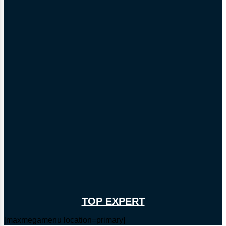
TOP EXPERT
[maxmegamenu location=primary]