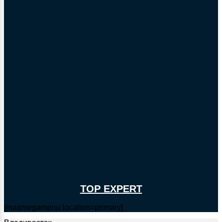
TOP EXPERT
[maxmegamenu location=primary]