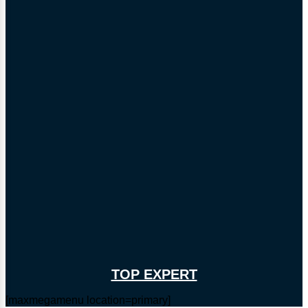
TOP EXPERT
[maxmegamenu location=primary]