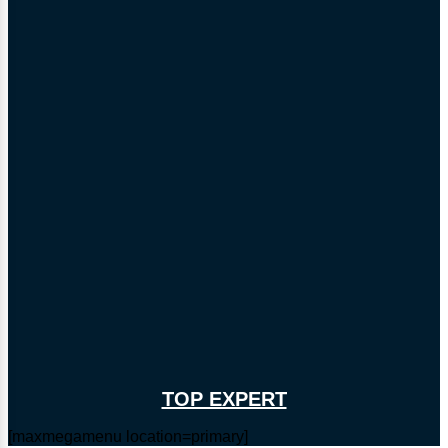
TOP EXPERT
[maxmegamenu location=primary]