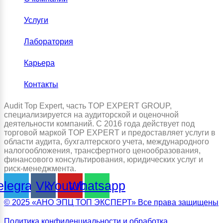
Услуги
Лаборатория
Карьера
Контакты
Audit Top Expert, часть TOP EXPERT GROUP,
специализируется на аудиторской и оценочной
деятельности компаний. С 2016 года действует под
торговой маркой TOP EXPERT и предоставляет услуги в
области аудита, бухгалтерского учета, международного
налогообложения, трансфертного ценообразования,
финансового консультирования, юридических услуг и
риск-менеджмента.
elegram
Vk
Youtube
Whatsapp
© 2025 «АНО ЭПЦ ТОП ЭКСПЕРТ» Все права защищены
Политика конфиденциальности и обработка