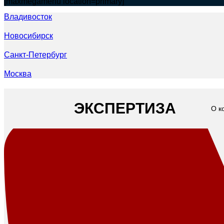
[maxmegamenu location=primary]
Владивосток
Новосибирск
Санкт-Петербург
Москва
ЭКСПЕРТИЗА
О к