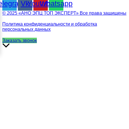
elegram
Vk
Youtube
Whatsapp
© 2025 «АНО ЭПЦ ТОП ЭКСПЕРТ» Все права защищены
Политика конфиденциальности и обработка
персональных данных
Заказать звонок
Прокрутить
вверх