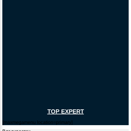
TOP EXPERT
[maxmegamenu location=primary]