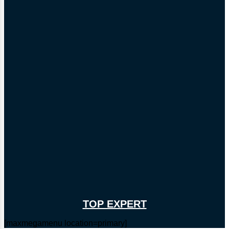
TOP EXPERT
[maxmegamenu location=primary]