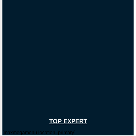
TOP EXPERT
[maxmegamenu location=primary]