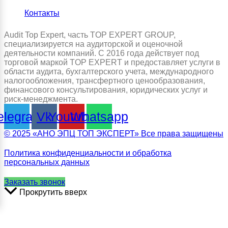
Контакты
Audit Top Expert, часть TOP EXPERT GROUP,
специализируется на аудиторской и оценочной
деятельности компаний. С 2016 года действует под
торговой маркой TOP EXPERT и предоставляет услуги в
области аудита, бухгалтерского учета, международного
налогообложения, трансфертного ценообразования,
финансового консультирования, юридических услуг и
риск-менеджмента.
elegram
Vk
Youtube
Whatsapp
© 2025 «АНО ЭПЦ ТОП ЭКСПЕРТ» Все права защищены
Политика конфиденциальности и обработка
персональных данных
Заказать звонок
Прокрутить вверх