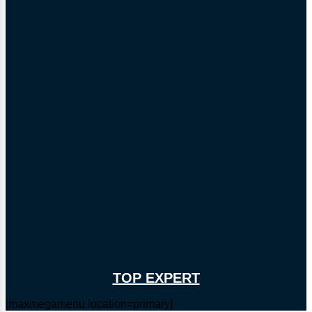
TOP EXPERT
[maxmegamenu location=primary]