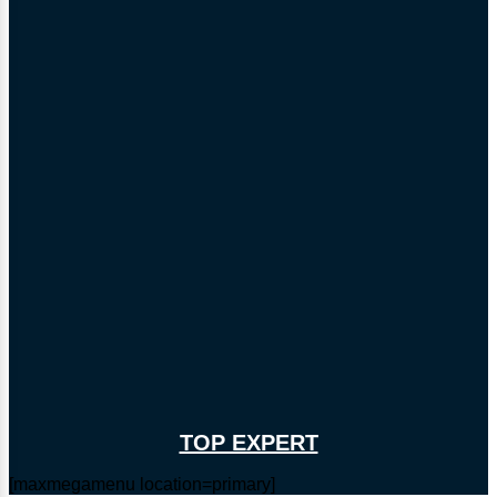
TOP EXPERT
[maxmegamenu location=primary]