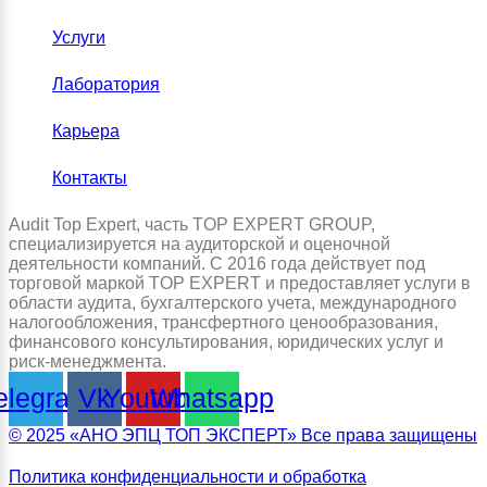
Услуги
Лаборатория
Карьера
Контакты
Audit Top Expert, часть TOP EXPERT GROUP,
специализируется на аудиторской и оценочной
деятельности компаний. С 2016 года действует под
торговой маркой TOP EXPERT и предоставляет услуги в
области аудита, бухгалтерского учета, международного
налогообложения, трансфертного ценообразования,
финансового консультирования, юридических услуг и
риск-менеджмента.
elegram
Vk
Youtube
Whatsapp
© 2025 «АНО ЭПЦ ТОП ЭКСПЕРТ» Все права защищены
Политика конфиденциальности и обработка