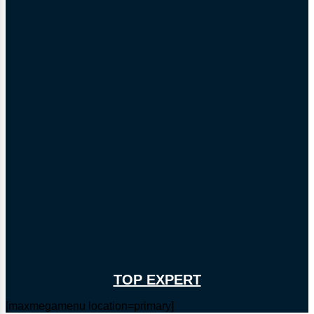
TOP EXPERT
[maxmegamenu location=primary]