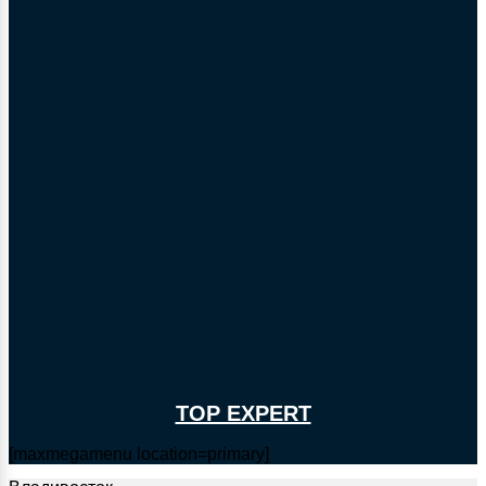
TOP EXPERT
[maxmegamenu location=primary]