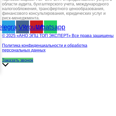
области аудита, бухгалтерского учета, международного
налогообложения, трансфертного ценообразования,
финансового консультирования, юридических услуг и
риск-менеджмента.
elegram
Vk
Youtube
Whatsapp
© 2025 «АНО ЭПЦ ТОП ЭКСПЕРТ» Все права защищены
Политика конфиденциальности и обработка
персональных данных
Заказать звонок
Прокрутить
вверх