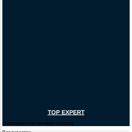
TOP EXPERT
[maxmegamenu location=primary]