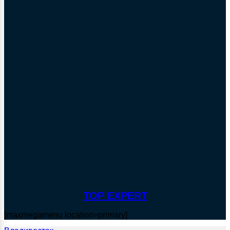
TOP EXPERT
[maxmegamenu location=primary]