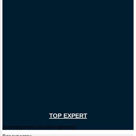
TOP EXPERT
[maxmegamenu location=primary]