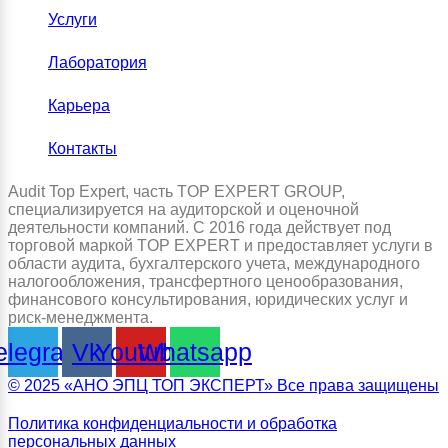
Услуги
Лаборатория
Карьера
Контакты
Audit Top Expert, часть TOP EXPERT GROUP,
специализируется на аудиторской и оценочной
деятельности компаний. С 2016 года действует под
торговой маркой TOP EXPERT и предоставляет услуги в
области аудита, бухгалтерского учета, международного
налогообложения, трансфертного ценообразования,
финансового консультирования, юридических услуг и
риск-менеджмента.
elegram
Vk
Youtube
Whatsapp
© 2025 «АНО ЭПЦ ТОП ЭКСПЕРТ» Все права защищены
Политика конфиденциальности и обработка
персональных данных