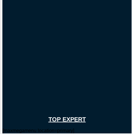
TOP EXPERT
[maxmegamenu location=primary]