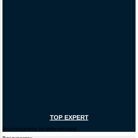
TOP EXPERT
[maxmegamenu location=primary]