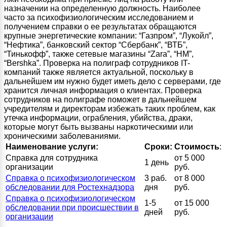
назначении на определенную должность. Наиболее
часто за психофизиологическим исследованием и
получением справки о ее результатах обращаются
крупные энергетические компании: “Газпром”, “Лукойл”,
“Нефтика”, банковский сектор “Сбербанк”, “ВТБ”,
“Тинькофф”, также сетевые магазины “Zara”, “HM”,
“Bershka”. Проверка на полиграф сотрудников IT-
компаний также является актуальной, поскольку в
дальнейшем им нужно будет иметь дело с серверами, где
хранится личная информация о клиентах. Проверка
сотрудников на полиграфе поможет в дальнейшем
учредителям и директорам избежать таких проблем, как
утечка информации, ограбления, убийства, драки,
которые могут быть вызваны наркотическими или
хроническими заболеваниями.
Наименование услуги:
Сроки:
Стоимость
:
Справка для сотрудника
от 5 000
1 день
организации
руб.
Справка о психофизиологическом
3 раб.
от 8 000
обследовании для Ростехнадзора
дня
руб.
Справка о психофизиологическом
1-5
от 15 000
обследовании при происшествии в
дней
руб.
организации