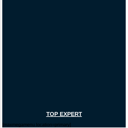
TOP EXPERT
[maxmegamenu location=primary]