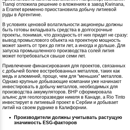
Tianqi отложила решение о вложениях в завод Kwinana,
а Eramet временно приостановила добычу литиевой
руды в Аргентине.
В условиях ценовой волатильности акционеры должны
быть готовы вкладывать средства в долгосрочные
проекты, понимая, что доходность от них придет не сразу:
вывод промыслового объекта на проектную мощность
может занять от трех до пяти лет, а иногда и дольше. Для
запуска промышленного производства солей лития
может потребоваться свыше семи лет.
Привлечение финансирования для проектов, связанных
с добычей более востребованных металлов, таких как
медь и алюминий, проще, чем для “меньших” металлов.
Однако крупные добывающие компании уже начинают
инвестировать в добычу металлов, необходимых для
производства аккумуляторов. BHP сформировала
альянс для геологоразведки никеля в Канаде, а Rio Tinto
инвестирует в литиевый проект в Сербии и добывает
литий на своем руднике в Калифорнии.
Производители должны учитывать растущую
значимость ESG-факторов