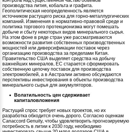
контроль над существенной частью объемов
производства лития, кобальта и графита.
Геополитическая неопределенность является
источником растущего риска для горно-металлургических
компаний. Изменения в нормативно-правовой среде и
политика торгового протекционизма могут помешать
добыче и сбыту некоторых видов минерального сырья.
На этом фоне в ряде стран уже рассматриваются
возможности развития собственных производственных
мощностей или диверсификации поставок через
организацию производства за пределами Китая.
Правительство США выделяет средства на добычу
важнейших минералов, ЕС старается сформировать
собственную цепочку поставок для производства
электромобилей, а в Австралии активно обсуждаются
перспективы инвестирования в объекты производства
минерального сырья для аккумуляторов.
Волатильность цен сдерживает
капиталовложения
Растущий спрос требует новых проектов, но их
разработка обходится очень дорого. Согласно оценкам
Canaccord Genuity, чтобы удовлетворить прогнозируемую
потребность в литии к 2030 году, необходимо
инвестировать свыше 20 млрд долларов США в