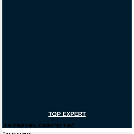
TOP EXPERT
[maxmegamenu location=primary]