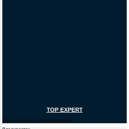
TOP EXPERT
[maxmegamenu location=primary]