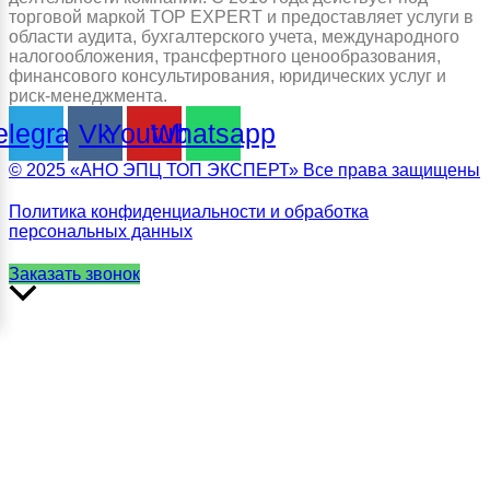
торговой маркой TOP EXPERT и предоставляет услуги в
области аудита, бухгалтерского учета, международного
налогообложения, трансфертного ценообразования,
финансового консультирования, юридических услуг и
риск-менеджмента.
elegram
Vk
Youtube
Whatsapp
© 2025 «АНО ЭПЦ ТОП ЭКСПЕРТ» Все права защищены
Политика конфиденциальности и обработка
персональных данных
Заказать звонок
Прокрутить
вверх