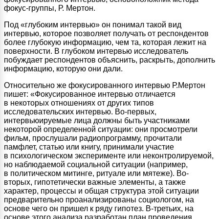
фокус-группы, Р. Мертон.
Под «глубоким интервью» он понимал такой вид
интервью, которое позволяет получать от респондентов
более глубокую информацию, чем та, которая лежит на
поверхности. В глубоком интервью исследователь
побуждает респондентов объяснить, раскрыть, дополнить
информацию, которую они дали.
Относительно же фокусированного интервью Р.Мертон
пишет: «Фокусированное интервью отличается
в некоторых отношениях от других типов
исследовательских интервью. Во-первых,
интервьюируемые лица должны быть участниками
некоторой определенной ситуации: они просмотрели
фильм, прослушали радиопрограмму, прочитали
памфлет, статью или книгу, принимали участие
в психологическом эксперименте или неконтролируемой,
но наблюдаемой социальной ситуации (например,
в политическом митинге, ритуале или мятеже). Во-
вторых, гипотетически важные элементы, а также
характер, процессы и общая структура этой ситуации
предварительно проанализированы социологом, на
основе чего он пришел к ряду гипотез. В-третьих, на
основе этого анализа разработан план проведения