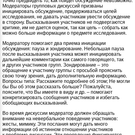
точно предвидеть то, как пойдет обсуждение невозможно.
Модераторы групповых дискуссий призваны
инициировать обсуждение, придерживаться целей
исследования, не давать участникам увести обсуждение
в сторону. Высказывания участников не подвергаются
критике, им не дается оценок, так как цель – собрать как
можно больше информации о предмете исследования.
Модератору помогают два приема инициации
обсуждения: пауза и зондирование. Небольшая пауза
после высказывания участника может инициировать
дальнейшие комментарии как самого говорящего, так
и других участников групп. Зондирование – это
обращение к участнику группы с просьбой прояснить
свою точку зрения, дать дополнительную информацию.
Вопросы типа: Расскажите подробнее об этом; Не могли
бы Вы об этом рассказать больше? Пожалуйста,
поясните, что Вы имеете в виду и др. – помогают
конкретизировать сообщения участников и избегать
обобщающих высказываний.
Во время дискуссии модератор должен обращать
внимание на невербальное поведение участников:
жесты, мимику. Эти послания могут дать много
информации об истинном отношении участников
к проблеме дискуссии. Эти проявления фиксируются