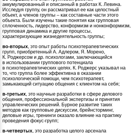
аккумулированный и описанный в работах К. Левина.
Исследуя группу, он рассматривал ее как целостный
объект, а членов группы – как составные части этого
объекта. Были изучены такие понятия как групповая
сплоченность, лидерство, конформизм и нонконформизм,
групповая динамика и другие процессы,
характеризующие жизнедеятельность группы;
во-вторых
, это опыт работы психотерапевтических
групп, приобретенный А. Адлером, Я. Морено,
К. Роджерсом и др. психологами, заключающийся
в использовании группового потенциала
в психотерапевтических целях. К. Роджерс указывал на
то, что группа более эффективна в оказании
психологической помощи, чем психотерапевт,
замыкающий ситуацию общения с клиентом на себя;
в-третьих
, это научные разработки в сфере делового
общения, профессиональной экспертизы и принятия
управленческих решений. Бурное развитие таких
методов как групповые дискуссии, брейнсторминг,
деловые игры, тренинги оказало влияние на практику
проведения фокус-групп;
в-четвертых
, это разработка целого арсенала