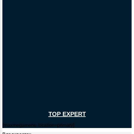
TOP EXPERT
[maxmegamenu location=primary]