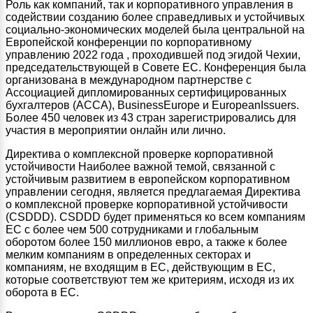
Роль как компаний, так и корпоративного управления в
содействии созданию более справедливых и устойчивых
социально-экономических моделей была центральной на
Европейской конференции по корпоративному
управлению 2022 года , проходившей под эгидой Чехии,
председательствующей в Совете ЕС. Конференция была
организована в международном партнерстве с
Ассоциацией дипломированных сертифицированных
бухгалтеров (ACCA), BusinessEurope и EuropeanIssuers.
Более 450 человек из 43 стран зарегистрировались для
участия в мероприятии онлайн или лично.
Директива о комплексной проверке корпоративной
устойчивости Наиболее важной темой, связанной с
устойчивым развитием в европейском корпоративном
управлении сегодня, является предлагаемая Директива
о комплексной проверке корпоративной устойчивости
(CSDDD). CSDDD будет применяться ко всем компаниям
ЕС с более чем 500 сотрудниками и глобальным
оборотом более 150 миллионов евро, а также к более
мелким компаниям в определенных секторах и
компаниям, не входящим в ЕС, действующим в ЕС,
которые соответствуют тем же критериям, исходя из их
оборота в ЕС.