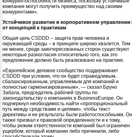
конкурентоспособности бизнеса, поскольку устойчивые
компании могут получить преимущество над своими
конкурентами».
Устойчивое развитие в корпоративном управлении:
от концепций к практикам
Общая цель CSDDD – защита прав человека и
окружающей среды – в принципе широко хвалится. Тем
не менее, среди заинтересованных сторон существуют
некоторые разногласия относительно того, как это
предложение должно быть реализовано на практике.
«Европейское деловое сообщество поддерживает
CSDDD при условии, что он будет справедливым,
сбалансированным, управляемым для компаний и
полностью гармонизированным», — сказал Бруно
Забала, председатель рабочей группы по
законодательству о компаниях в BusinessEurope. Он
подчеркнул необходимость найти «пропорциональный
путь между средствами и целями», чтобы текст
директивы и ее результаты были работоспособными. Он
также призвал к правовой определенности и к тому,
чтобы режим ответственности компаний был ограничен
ущербом, который компании либо причинили, либо
способствовали этому.