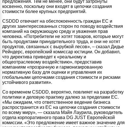
предложения. Тем не менее, они будут затронуты
косвенно, поскольку они входят в цепочки создания
стоимости более крупных предприятий.
CSDDD отвечает на обеспокоенность граждан ЕС и
других заинтересованных сторон по поводу воздействия
компаний на окружающую среду и уважения прав
человека. «Потребители не хотят товаров, которые могут
быть продуктами принудительного труда, и они не хотят
продуктов, связанных с вырубкой лесов», – сказал Дидье
Рейндерс, европейский комиссар юстиции. Он добавил,
что директива приведет к «реальному и
общеотраслевому воздействию», предоставив
компаниям «прозрачную и гармонизированную
нормативную базу для оценки и управления их
глобальными цепочками создания стоимости и рисками
устойчивого развития».
Со временем CSDDD, вероятно, повлияет на разработку
политики и деловую практику далеко за пределами ЕС.
«Мы ожидаем, что ответственное ведение бизнеса
распространится из ЕС на цепочки создания стоимости
по всему миру», — сказала Майя Лаурила, руководитель
отдела корпоративного права DG JUST Европейской
комиссии. «Это предложение имеет важное значение для