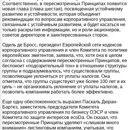
Соответственно, в пересмотренных Принципах появится
новая глава (глава шестая), посвященная устойчивому
развитию и устойчивости, которая объединит
рекомендации по вопросам корпоративного управления,
связанным с устойчивым развитием, и будет касаться не
только раскрытия информации, но и роли акционеров,
советов директоров и заинтересованных сторон.
Одиль де Бросс, президент Европейской сети кодексов
корпоративного управления и член Комитета по политике
европейских эмитентов, заявила, что, хотя она в целом
согласна с содержанием пересмотренных Принципов, ее
беспокоит «подозрительный тон» в отношении структуры
группы и подразумевалось, что существовали группы,
позволяющие уклоняться от уплаты налогов. Она
отметила, что группы существуют уже более 100 лет и их
цель – не организовать уклонение от уплаты налогов, а
позволить компаниям работать более эффективно.
Еще одну обеспокоенность выразил Паскаль Дюран-
Бартез, заместитель председателя Комитета
корпоративного управления по бизнесу ОЭСР и член
Комитета по защите интересов ecoDa. Он сказал, что
пересмотренные Принципы уделяют «слишком много
внимания» листинговым компаниям, учитывая, что