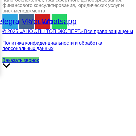
финансового консультирования, юридических услуг и
риск-менеджмента.
elegram
Vk
Youtube
Whatsapp
© 2025 «АНО ЭПЦ ТОП ЭКСПЕРТ» Все права защищены
Политика конфиденциальности и обработка
персональных данных
Заказать звонок
Прокрутить
вверх