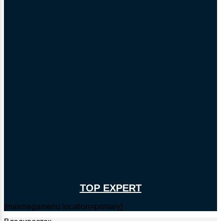
TOP EXPERT
[maxmegamenu location=primary]