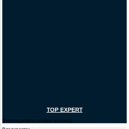
TOP EXPERT
[maxmegamenu location=primary]