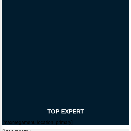
TOP EXPERT
[maxmegamenu location=primary]