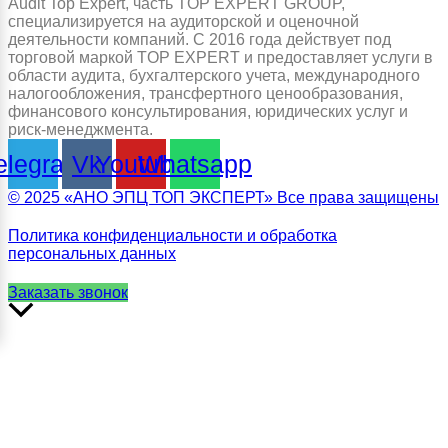
Audit Top Expert, часть TOP EXPERT GROUP,
специализируется на аудиторской и оценочной
деятельности компаний. С 2016 года действует под
торговой маркой TOP EXPERT и предоставляет услуги в
области аудита, бухгалтерского учета, международного
налогообложения, трансфертного ценообразования,
финансового консультирования, юридических услуг и
риск-менеджмента.
elegram
Vk
Youtube
Whatsapp
© 2025 «АНО ЭПЦ ТОП ЭКСПЕРТ» Все права защищены
Политика конфиденциальности и обработка
персональных данных
Заказать звонок
Прокрутить
вверх