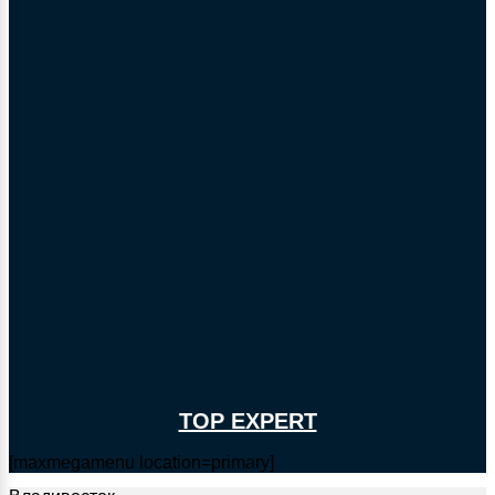
TOP EXPERT
[maxmegamenu location=primary]