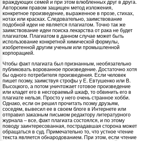
враждующих семей и при этом влюбленных друг в друга.
Авторским правом защищен метод изложения,
конкретное произведение, выраженное в прозе, стихах,
нотах или красках. Следовательно, заимствование
подобной идеи не является плагиатом. Точно так же
заимствование идеи поиска лекарства от рака не будет
плагиатом. Плагиатом в данном случае может быть
использование конкретной химической формулы,
изобретенной другим ученым или промышленной
корпорацией.
Чтобы факт плагиата был признанным, необязательно
публиковать ворованное произведение. Достаточно хотя
бы одного потребителя произведения. Если человек
пишет поэму, заимствуя строфы у Е. Евтушенко или В.
Высоцкого, а потом уничтожает готовое произведение
или кладет его в несгораемый шкаф, то обвинить его в
плагиате нельзя. Просто у него очень странное хобби.
Однако, если он решил прочитать поэму друзьям,
соседям, вывесил ее в своем блоге в Интернете или
отправил заказным письмом редактору литературного
журнала – все, факт плагиата состоялся, и по этому
поводу заинтересованная, пострадавшая сторона может
обращаться в суд. Примечательно то, что устное чтение
текста является обнародованием. При этом, если чтение