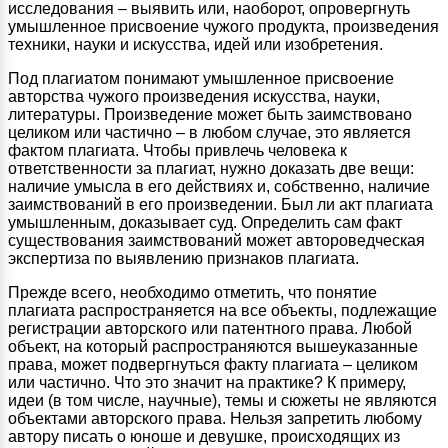
исследования – выявить или, наоборот, опровергнуть
умышленное присвоение чужого продукта, произведения
техники, науки и искусства, идей или изобретения.
Под плагиатом понимают умышленное присвоение
авторства чужого произведения искусства, науки,
литературы. Произведение может быть заимствовано
целиком или частично – в любом случае, это является
фактом плагиата. Чтобы привлечь человека к
ответственности за плагиат, нужно доказать две вещи:
наличие умысла в его действиях и, собственно, наличие
заимствований в его произведении. Был ли акт плагиата
умышленным, доказывает суд. Определить сам факт
существования заимствований может автороведческая
экспертиза по выявлению признаков плагиата.
Прежде всего, необходимо отметить, что понятие
плагиата распространяется на все объекты, подлежащие
регистрации авторского или патентного права. Любой
объект, на который распространяются вышеуказанные
права, может подвергнуться факту плагиата – целиком
или частично. Что это значит на практике? К примеру,
идеи (в том числе, научные), темы и сюжеты не являются
объектами авторского права. Нельзя запретить любому
автору писать о юноше и девушке, происходящих из