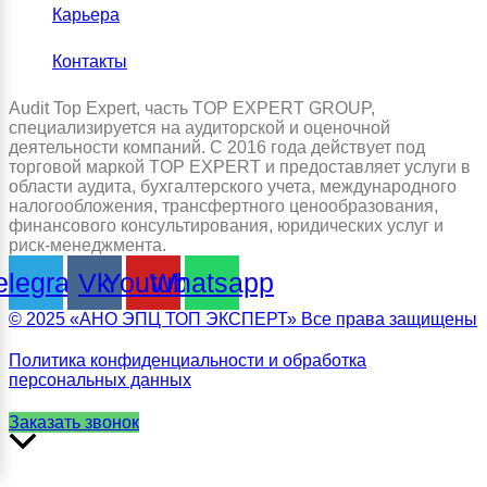
Карьера
Контакты
Audit Top Expert, часть TOP EXPERT GROUP,
специализируется на аудиторской и оценочной
деятельности компаний. С 2016 года действует под
торговой маркой TOP EXPERT и предоставляет услуги в
области аудита, бухгалтерского учета, международного
налогообложения, трансфертного ценообразования,
финансового консультирования, юридических услуг и
риск-менеджмента.
elegram
Vk
Youtube
Whatsapp
© 2025 «АНО ЭПЦ ТОП ЭКСПЕРТ» Все права защищены
Политика конфиденциальности и обработка
персональных данных
Заказать звонок
Прокрутить
вверх