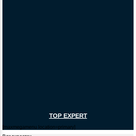
TOP EXPERT
[maxmegamenu location=primary]