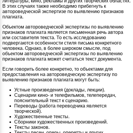
литературы, кино, рекламы и других творческих областях.
В этих случаях также необходимо прибегнуть к
автороведческой экспертизе по выявлению признаков
плагиата.
Объектом автороведческой экспертизы по выявлению
признаков плагиата является письменная речь автора
или составителя текста. То есть исследованию
подвергаются особенности стиля письма конкретного
человека. Однако, в более широком смысле, под
объектом автороведческой экспертизы по выявлению
признаков плагиата может считаться текст документа.
Если говорить более конкретно, то объектами для
предоставления на автороведческую экспертизу по
выявлению признаков плагиата могут быть:
Устные произведения (доклады, лекции).
Сценарии кино- и телефильмов, телепередач,
пояснительный текст к сценарию.
Переводы (работа переводчика является
творческой).
Художественные тексты.
Сборники художественных произведений.
Тексты законов.
Тексты песен, оперы, оперетты и других