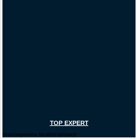
TOP EXPERT
[maxmegamenu location=primary]