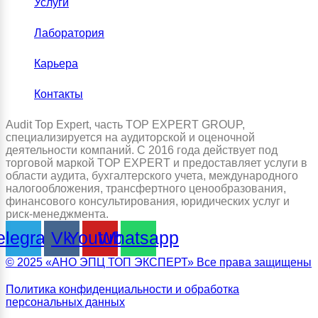
Услуги
Лаборатория
Карьера
Контакты
Audit Top Expert, часть TOP EXPERT GROUP,
специализируется на аудиторской и оценочной
деятельности компаний. С 2016 года действует под
торговой маркой TOP EXPERT и предоставляет услуги в
области аудита, бухгалтерского учета, международного
налогообложения, трансфертного ценообразования,
финансового консультирования, юридических услуг и
риск-менеджмента.
elegram
Vk
Youtube
Whatsapp
© 2025 «АНО ЭПЦ ТОП ЭКСПЕРТ» Все права защищены
Политика конфиденциальности и обработка
персональных данных