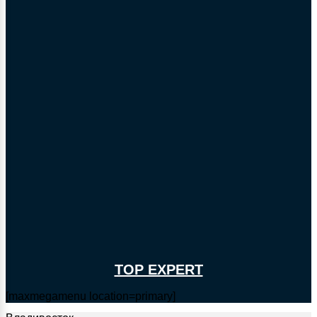
TOP EXPERT
[maxmegamenu location=primary]