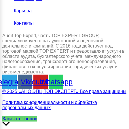
Карьера
Контакты
Audit Top Expert, часть TOP EXPERT GROUP,
специализируется на аудиторской и оценочной
деятельности компаний. С 2016 года действует под
торговой маркой TOP EXPERT и предоставляет услуги в
области аудита, бухгалтерского учета, международного
налогообложения, трансфертного ценообразования,
финансового консультирования, юридических услуг и
риск-менеджмента.
elegram
Vk
Youtube
Whatsapp
© 2025 «АНО ЭПЦ ТОП ЭКСПЕРТ» Все права защищены
Политика конфиденциальности и обработка
персональных данных
Заказать звонок
Прокрутить
вверх