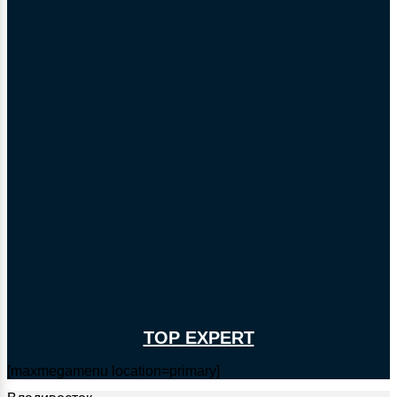
TOP EXPERT
[maxmegamenu location=primary]