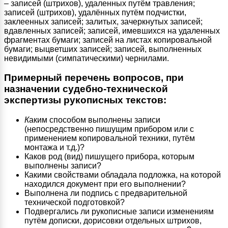
– записей (штрихов), удаленных путём травления;
записей (штрихов), удалённых путём подчистки,
заклеенных записей; залитых, зачеркнутых записей;
вдавленных записей; записей, имевшихся на удаленных
фрагментах бумаги; записей на листах копировальной
бумаги; выцветших записей; записей, выполненных
невидимыми (симпатическими) чернилами.
Примерный перечень вопросов, при
назначении судебно-технической
экспертизы рукописных текстов:
К
аким способом выполнены записи
(непосредственно пишущим прибором или с
применением копировальной техники, путём
монтажа и т.д.)?
Каков род (вид) пишущего прибора, которым
выполнены записи?
Какими свойствами обладала подложка, на которой
находился документ при его выполнении?
Выполнена ли подпись с предварительной
технической подготовкой?
Подвергались ли рукописные записи изменениям
путём дописки, дорисовки отдельных штрихов,