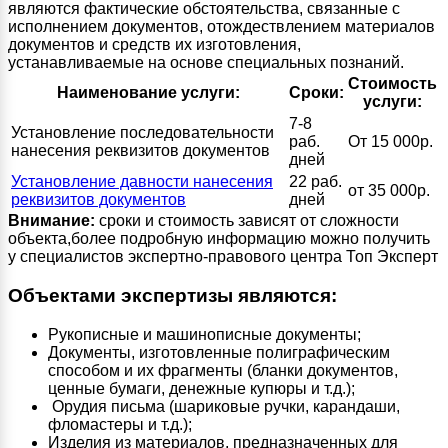
являются фактические обстоятельства, связанные с
исполнением документов, отождествлением материалов
документов и средств их изготовления,
устанавливаемые на основе специальных познаний.
Стоимость
Наименование услуги:
Сроки:
услуги:
7-8
Установление последовательности
раб.
От 15 000р.
нанесения реквизитов документов
дней
Установление давности нанесения
22 раб.
от 35 000р.
реквизитов документов
дней
Внимание:
сроки и стоимость зависят от сложности
объекта,более подробную информацию можно получить
у специалистов экспертно-правового центра Топ Эксперт
Объектами экспертизы являются:
Рукописные и машинописные документы;
Документы, изготовленные полиграфическим
способом и их фрагменты (бланки документов,
ценные бумаги, денежные купюры и т.д.);
Орудия письма (шариковые ручки, карандаши,
фломастеры и т.д.);
Изделия из материалов, предназначенных для