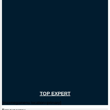
TOP EXPERT
[maxmegamenu location=primary]