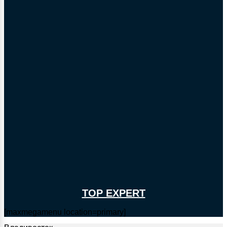
TOP EXPERT
[maxmegamenu location=primary]