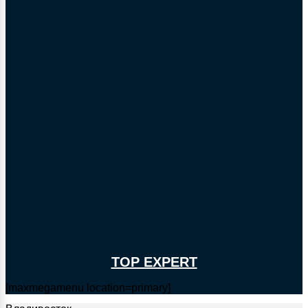
TOP EXPERT
[maxmegamenu location=primary]