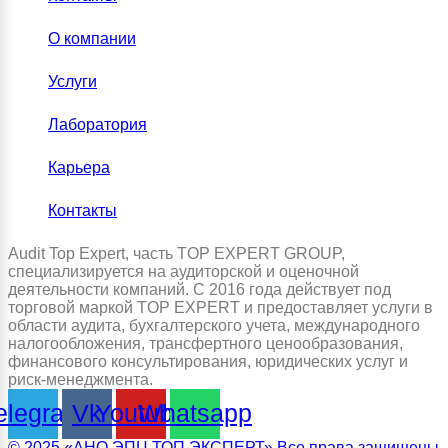
О компании
Услуги
Лаборатория
Карьера
Контакты
Audit Top Expert, часть TOP EXPERT GROUP,
специализируется на аудиторской и оценочной
деятельности компаний. С 2016 года действует под
торговой маркой TOP EXPERT и предоставляет услуги в
области аудита, бухгалтерского учета, международного
налогообложения, трансфертного ценообразования,
финансового консультирования, юридических услуг и
риск-менеджмента.
elegram
Vk
Youtube
Whatsapp
© 2025 «АНО ЭПЦ ТОП ЭКСПЕРТ» Все права защищены