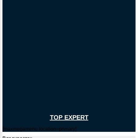
TOP EXPERT
[maxmegamenu location=primary]