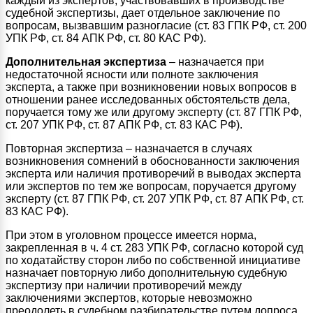
каждый из экспертов, участвовавших в производстве
судебной экспертизы, дает отдельное заключение по
вопросам, вызвавшим разногласие (ст. 83 ГПК РФ, ст. 200
УПК РФ, ст. 84 АПК РФ, ст. 80 КАС РФ).
Дополнительная экспертиза
– назначается при
недостаточной ясности или полноте заключения
эксперта, а также при возникновении новых вопросов в
отношении ранее исследованных обстоятельств дела,
поручается тому же или другому эксперту (ст. 87 ГПК РФ,
ст. 207 УПК РФ, ст. 87 АПК РФ, ст. 83 КАС РФ).
Повторная экспертиза – назначается в случаях
возникновения сомнений в обоснованности заключения
эксперта или наличия противоречий в выводах эксперта
или экспертов по тем же вопросам, поручается другому
эксперту (ст. 87 ГПК РФ, ст. 207 УПК РФ, ст. 87 АПК РФ, ст.
83 КАС РФ).
При этом в уголовном процессе имеется норма,
закрепленная в ч. 4 ст. 283 УПК РФ, согласно которой суд
по ходатайству сторон либо по собственной инициативе
назначает повторную либо дополнительную судебную
экспертизу при наличии противоречий между
заключениями экспертов, которые невозможно
преодолеть в судебном разбирательстве путем допроса