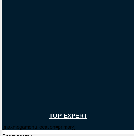
TOP EXPERT
[maxmegamenu location=primary]