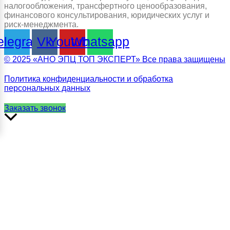
налогообложения, трансфертного ценообразования,
финансового консультирования, юридических услуг и
риск-менеджмента.
elegram
Vk
Youtube
Whatsapp
© 2025 «АНО ЭПЦ ТОП ЭКСПЕРТ» Все права защищены
Политика конфиденциальности и обработка
персональных данных
Заказать звонок
Прокрутить
вверх