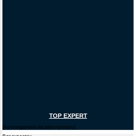
TOP EXPERT
[maxmegamenu location=primary]