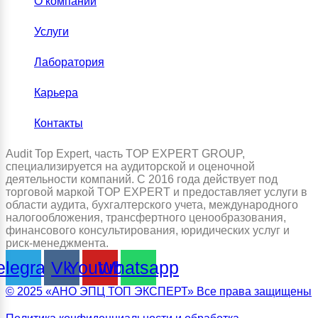
О компании
Услуги
Лаборатория
Карьера
Контакты
Audit Top Expert, часть TOP EXPERT GROUP,
специализируется на аудиторской и оценочной
деятельности компаний. С 2016 года действует под
торговой маркой TOP EXPERT и предоставляет услуги в
области аудита, бухгалтерского учета, международного
налогообложения, трансфертного ценообразования,
финансового консультирования, юридических услуг и
риск-менеджмента.
elegram
Vk
Youtube
Whatsapp
© 2025 «АНО ЭПЦ ТОП ЭКСПЕРТ» Все права защищены