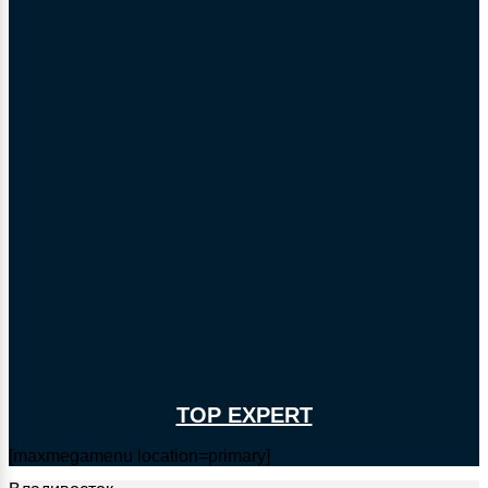
TOP EXPERT
[maxmegamenu location=primary]