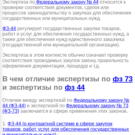
Экспертиза по
Федеральному закону № 44
относится к
проверке соответствия документов, сделок или
процессов законодательству о закупках для обеспечения
государственных или муниципальных нужд.
ФЗ-44
регулирует государственные закупки товаров,
работ и услуг для обеспечения государственных нужд, а
также для обеспечения нужд единственного заказчика
(государственной или муниципальной организации).
Экспертиза в этом контексте обычно означает проверку
соответствия проводимых закупок закону, правильность
оформления документации, процедур и т.д.
В чем отличие экспертизы по
фз 73
и экспертизы по
фз 44
Отличие между экспертизой по
Федеральному закону №
44 (ФЗ-44)
и экспертизой по
Федеральному закону № 73
(ФЗ-73)
заключается в сфере применения этих законов.
1.
ФЗ-44 (о контрактной системе в сфере закупок
товаров, работ, услуг для обеспечения государственных
и муниципальных нужд)
: