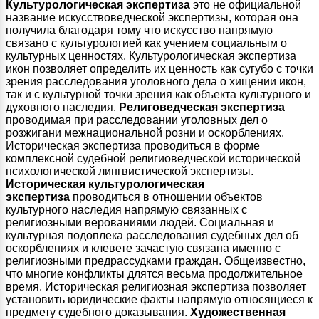
Культурологическая экспертиза
это не официальной
название искусствоведческой экспертизы, которая она
получила благодаря тому что искусство напрямую
связано с культурологией как учением социальным о
культурных ценностях. Культурологическая экспертиза
икон позволяет определить их ценность как сугубо с точки
зрения расследования уголовного дела о хищении икон,
так и с культурной точки зрения как объекта культурного и
духовного наследия.
Религоведческая экспертиза
проводимая при расследовании уголовных дел о
розжигани межнациональной розни и оскорблениях.
Историческая экспертиза проводиться в форме
комплексной судебной религиоведческой исторической
психологической лингвистической экспертизы.
Историческая культурологическая
экспертиза
проводиться в отношении объектов
культурного наследия напрямую связанных с
религиозными верованиями людей. Социальная и
культурная подоплека расследования судебных дел об
оскорблениях и клевете зачастую связана именно с
религиозными предрассудками граждан. Общеизвестно,
что многие конфликты длятся весьма продолжительное
время. Историческая религиозная экспертиза позволяет
установить юридические факты напрямую относящиеся к
предмету судебного доказывания.
Художественная