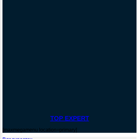
TOP EXPERT
[maxmegamenu location=primary]