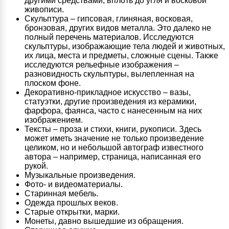
другими средствами, вплоть до угля и восковой
живописи.
Скульптура – гипсовая, глиняная, восковая,
бронзовая, других видов металла. Это далеко не
полный перечень материалов. Исследуются
скульптуры, изображающие тела людей и животных,
их лица, места и предметы, сложные сцены. Также
исследуются рельефные изображения –
разновидность скульптуры, вылепленная на
плоском фоне.
Декоративно-прикладное искусство – вазы,
статуэтки, другие произведения из керамики,
фарфора, фаянса, часто с нанесенным на них
изображением.
Тексты – проза и стихи, книги, рукописи. Здесь
может иметь значение не только произведение
целиком, но и небольшой автограф известного
автора – например, страница, написанная его
рукой.
Музыкальные произведения.
Фото- и видеоматериалы.
Старинная мебель.
Одежда прошлых веков.
Старые открытки, марки.
Монеты, давно вышедшие из обращения.