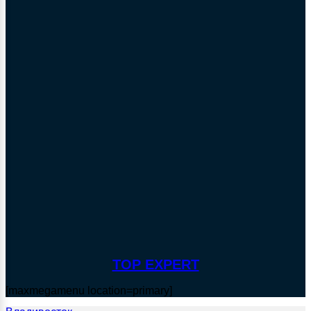
TOP EXPERT
[maxmegamenu location=primary]