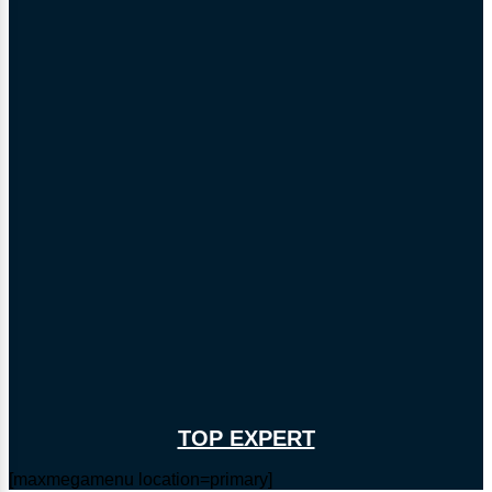
TOP EXPERT
[maxmegamenu location=primary]